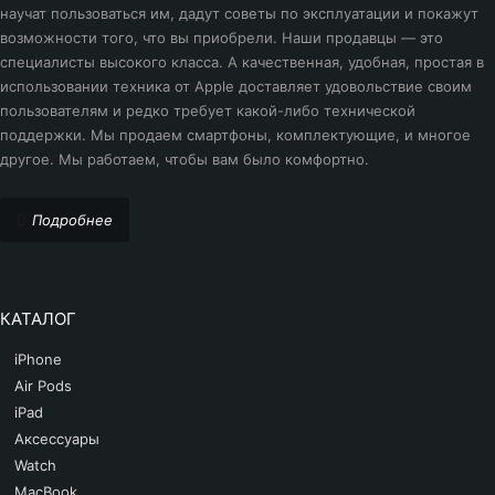
-23%
iPhone 14 Pro
научат пользоваться им, дадут советы по эксплуатации и покажут
-42%
iPhone 13 Pro Max
возможности того, что вы приобрели. Наши продавцы — это
Темно зеленый
iPhone 15
специалисты высокого класса. А качественная, удобная, простая в
iPhone 13 Pro
Фиолетовый
использовании техника от Apple доставляет удовольствие своим
iPhone 15 Pro
пользователям и редко требует какой-либо технической
iPhone 13
Черный
поддержки. Мы продаем смартфоны, комплектующие, и многое
iPhone 16
другое. Мы работаем, чтобы вам было комфортно.
iPhone 13 Mini
iPhone 17
iPhone 12 Pro Max
Подробнее
iPhone SE 2020
iPhone 12 Pro
iPhone 12 Mini
КАТАЛОГ
iPhone 12
iPhone
iPhone 11 Pro Max
Air Pods
iPad
iPhone 11 Pro
Аксессуары
Watch
iPhone 11
MacBook