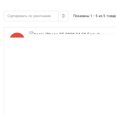
Показаны 1 - 5 из 5 това
−54%
Apple IPhone SE 2020 64 Гб Белый
15 990 ₽
34 500
В корзину