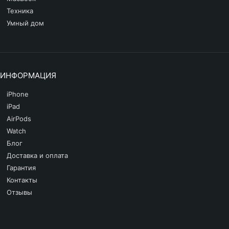
iPhone SE 2020
Техника
Умный дом
iPhone XS Max
iPhone XS
iPhone XR
ИНФОРМАЦИЯ
iPhone X
iPhone
iPhone 8 Plus
iPad
AirPods
iPhone 8
Watch
Блог
Другие iPhone
Доставка и оплата
Гарантия
Контакты
Отзывы