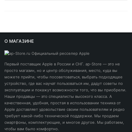
64 ГБ
iPhone 16 Pro
Белый
Apple iPhone 13 Pro
128 ГБ
iPhone 16 Plus
Желтый
₽
₽
Apple iPhone 6
256 ГБ
iPhone 16
Зелёный
Apple iPhone 7
512 ГБ
iPhone 15 Pro Max
О МАГАЗИНЕ
Золотой
Apple iPhone 8
iPhone 15 Pro
Коралловый
Apple iPhone X
iPhone 15 Plus
Первый поставщик Apple в России и СНГ. ap-Store — это не
Красный (PRODUCT) RED
Apple iPhone XR
просто магазин, но и центр обслуживания, место, куда вы
iPhone 15
Песчаный титановый
можете прийти, чтобы посоветоваться, выбрать подходящее
Apple iPhone XS
устройство, где вас научат пользоваться им, дадут советы по
iPhone 14 Plus
Розовый
эксплуатации и покажут возможности того, что вы приобрели.
iPhone 12
Наши продавцы — это специалисты высокого класса. А
iPhone 14 Pro Max
Серебристый
iPhone 12 Pro
качественная, удобная, простая в использовании техника от
iPhone 14 Pro
Apple доставляет удовольствие своим пользователям и редко
Серый космос
iPhone 14
требует какой-либо технической поддержки. Мы продаем
iPhone 14
Синий
смартфоны, комплектующие, и многое другое. Мы работаем,
iPhone 14 Pro
чтобы вам было комфортно.
iPhone 13 Pro Max