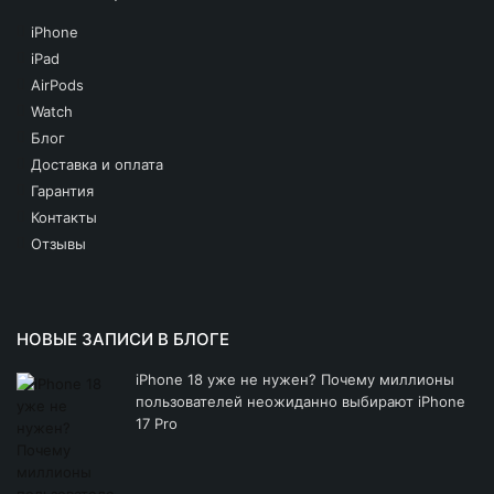
iPhone XS Max
iPhone
iPad
iPhone XS
AirPods
iPhone XR
Watch
Блог
iPhone X
Доставка и оплата
Гарантия
iPhone 8 Plus
Контакты
iPhone 8
Отзывы
Другие iPhone
НОВЫЕ ЗАПИСИ В БЛОГЕ
iPhone 18 уже не нужен? Почему миллионы
пользователей неожиданно выбирают iPhone
17 Pro